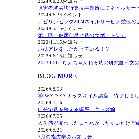
2024/08/23
お知らせ
障害者就労移行支援事業所にてネイルサー
2024/06/24
イベント
アビリンピック2024ネイルサービス競技の
2024/05/15
セミナー
第二回「健康な足と爪のサポート会」
2023/11/15
お知らせ
爪はアレをしたがっている！？
2023/06/15
お知らせ
2023 0612 ちえちゃんねる爪の研究室～
BLOG
MORE
2026/08/03
学IWATAYA キッズネイル講座 終了しま
2026/07/16
自分で爪を整える講座 キッズ編
2026/07/05
人生感が変わった日〜わかっちゃいたけど
2026/05/21
7月の指先学のお知らせ