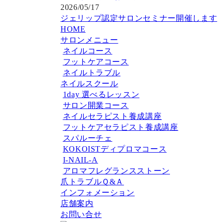
2026/05/17
ジェリップ認定サロンセミナー開催します
HOME
サロンメニュー
ネイルコース
フットケアコース
ネイルトラブル
ネイルスクール
1day 選べるレッスン
サロン開業コース
ネイルセラピスト養成講座
フットケアセラピスト養成講座
スパルーチェ
KOKOISTディプロマコース
I-NAIL-A
アロマフレグランスストーン
爪トラブルＱ&Ａ
インフォメーション
店舗案内
お問い合せ