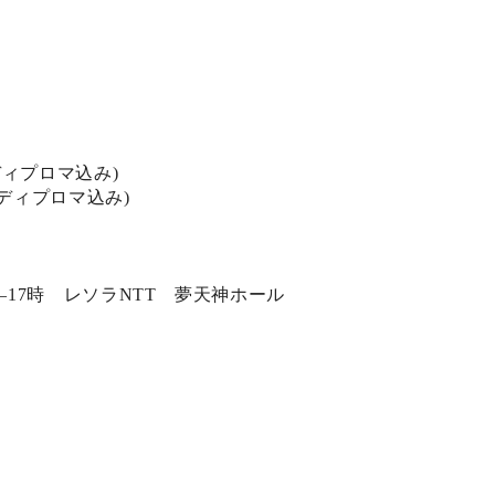
ディプロマ込み)
ディプロマ込み)
分―17時 レソラNTT 夢天神ホール