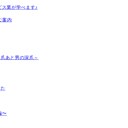
ビス業が学べます♪
ご案内
女の爪あと男の深爪～
した
編〜